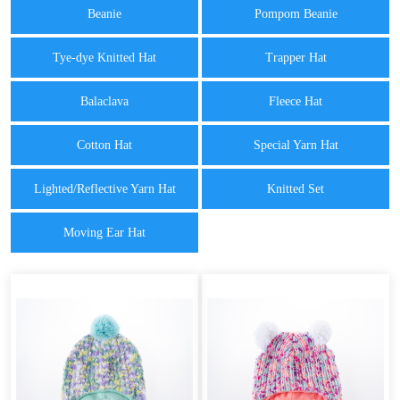
Beanie
Pompom Beanie
Tye-dye Knitted Hat
Trapper Hat
Balaclava
Fleece Hat
Cotton Hat
Special Yarn Hat
Lighted/Reflective Yarn Hat
Knitted Set
Moving Ear Hat